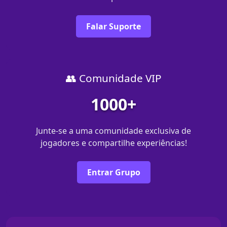
Falar Suporte
👥 Comunidade VIP
1000+
Junte-se a uma comunidade exclusiva de
jogadores e compartilhe experiências!
Entrar Grupo