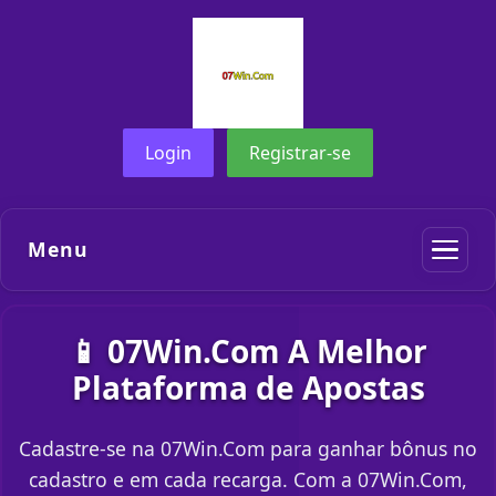
Login
Registrar-se
Menu
📱 07Win.Com A Melhor
Plataforma de Apostas
Cadastre-se na 07Win.Com para ganhar bônus no
cadastro e em cada recarga. Com a 07Win.Com,