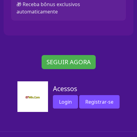
🎁 Receba bônus exclusivos
automaticamente
SEGUIR AGORA
Acessos
Login
Registrar-se