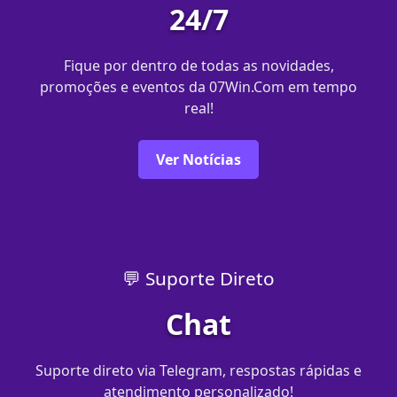
24/7
Fique por dentro de todas as novidades,
promoções e eventos da 07Win.Com em tempo
real!
Ver Notícias
💬 Suporte Direto
Chat
Suporte direto via Telegram, respostas rápidas e
atendimento personalizado!