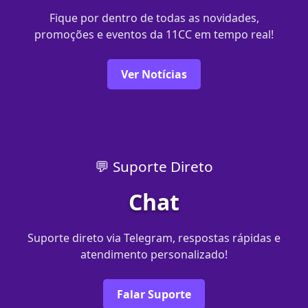
Fique por dentro de todas as novidades,
promoções e eventos da 11CC em tempo real!
Ver Notícias
💬 Suporte Direto
Chat
Suporte direto via Telegram, respostas rápidas e
atendimento personalizado!
Falar Suporte