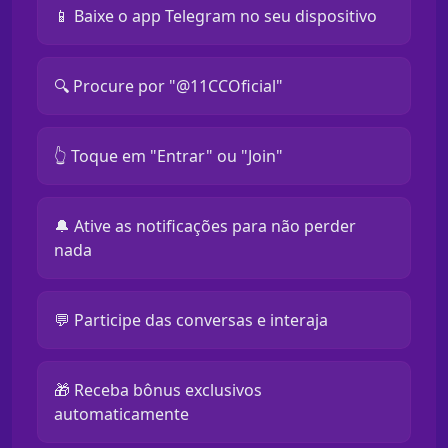
📱 Baixe o app Telegram no seu dispositivo
🔍 Procure por "@11CCOficial"
👆 Toque em "Entrar" ou "Join"
🔔 Ative as notificações para não perder
nada
💬 Participe das conversas e interaja
🎁 Receba bônus exclusivos
automaticamente