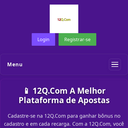
Login
Registrar-se
Menu
📱 12Q.Com A Melhor
Plataforma de Apostas
Cadastre-se na 12Q.Com para ganhar bônus no
cadastro e em cada recarga. Com a 12Q.Com, você