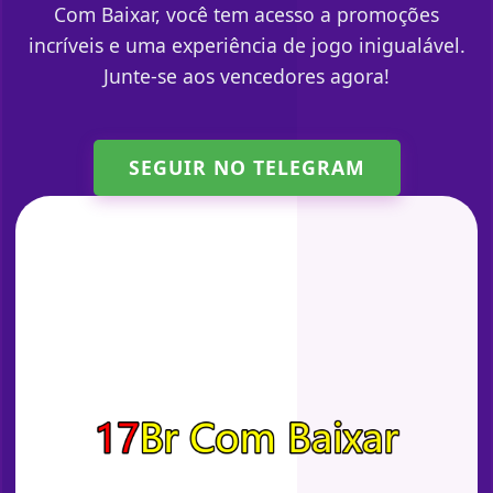
Com Baixar, você tem acesso a promoções
incríveis e uma experiência de jogo inigualável.
Junte-se aos vencedores agora!
SEGUIR NO TELEGRAM