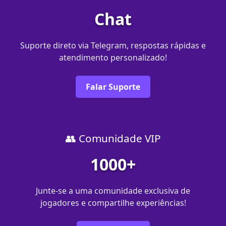
Chat
Suporte direto via Telegram, respostas rápidas e
atendimento personalizado!
Falar Suporte
👥 Comunidade VIP
1000+
Junte-se a uma comunidade exclusiva de
jogadores e compartilhe experiências!