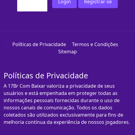
Login
Registrar-se
Políticas de Privacidade
Termos e Condições
Sitemap
Políticas de Privacidade
A 17Br Com Baixar valoriza a privacidade de seus
usuários e está empenhada em proteger todas as
informações pessoais fornecidas durante o uso de
nossos canais de comunicação. Todos os dados
coletados são utilizados exclusivamente para fins de
melhoria contínua da experiência de nossos jogadores.