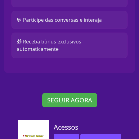
💬 Participe das conversas e interaja
🎁 Receba bônus exclusivos
automaticamente
SEGUIR AGORA
Acessos