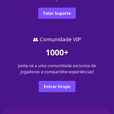
Falar Suporte
👥 Comunidade VIP
1000+
Junte-se a uma comunidade exclusiva de
jogadores e compartilhe experiências!
Entrar Grupo