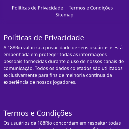
Políticas de Privacidade
Termos e Condições
Sitemap
Políticas de Privacidade
A 188Rio valoriza a privacidade de seus usuários e está
empenhada em proteger todas as informações
pessoais fornecidas durante o uso de nossos canais de
comunicação. Todos os dados coletados são utilizados
exclusivamente para fins de melhoria contínua da
experiência de nossos jogadores.
Termos e Condições
Os usuários da 188Rio concordam em respeitar todas