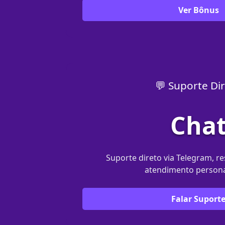
Ver Bônus
💬 Suporte Di
Cha
Suporte direto via Telegram, r
atendimento persona
Falar Suport