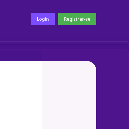
Login
Registrar-se