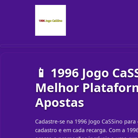
📱 1996 Jogo CaS
Melhor Platafor
Apostas
Cadastre-se na 1996 Jogo CaSSino para
cadastro e em cada recarga. Com a 199