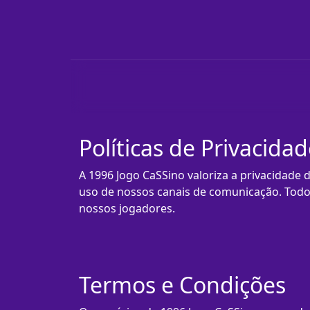
Políticas de Privacida
A 1996 Jogo CaSSino valoriza a privacidade
uso de nossos canais de comunicação. Todos
nossos jogadores.
Termos e Condições