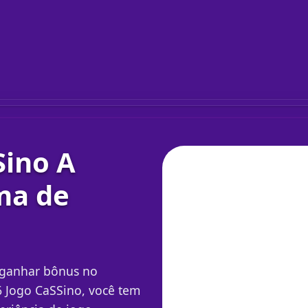
Sino A
ma de
 ganhar bônus no
6 Jogo CaSSino, você tem