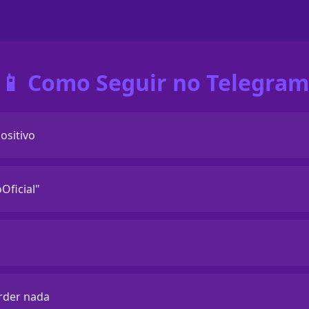
📱 Como Seguir no Telegram
ositivo
Oficial"
erder nada