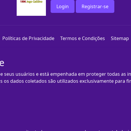
Login
Registrar-se
Políticas de Privacidade
Termos e Condições
Sitemap
de
 de seus usuários e está empenhada em proteger todas as 
 os dados coletados são utilizados exclusivamente para fi