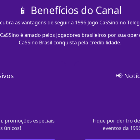
📱 Benefícios do Canal
cubra as vantagens de seguir a 1996 Jogo CaSSino no Tele
o CaSSino é amado pelos jogadores brasileiros por sua oper
CaSSino Brasil conquista pela credibilidade.
sivos
📢 Notí
m, promoções especiais
Fique por dentro d
s únicos!
eventos da 199