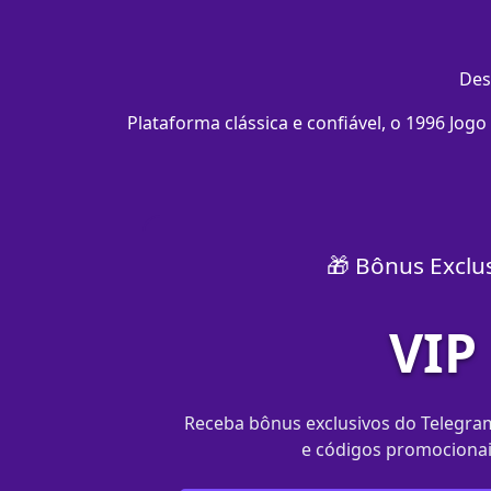
Des
Plataforma clássica e confiável, o 1996 Jog
🎁 Bônus Exclu
VIP
Receba bônus exclusivos do Telegra
e códigos promocionai