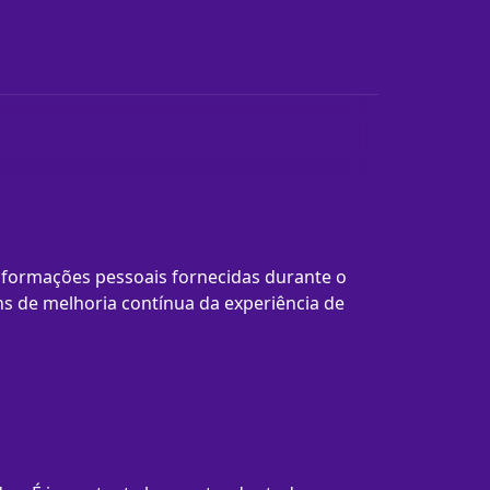
informações pessoais fornecidas durante o
ns de melhoria contínua da experiência de