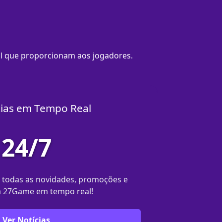
ial que proporcionam aos jogadores.
cias em Tempo Real
24/7
e todas as novidades, promoções e
a 27Game em tempo real!
Ver Notícias