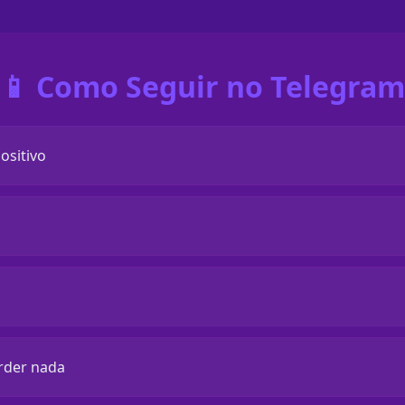
📱 Como Seguir no Telegram
ositivo
erder nada