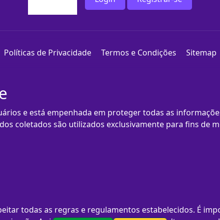
Políticas de Privacidade
Termos e Condições
Sitemap
de
suários e está empenhada em proteger todas as informaçõe
os coletados são utilizados exclusivamente para fins de m
tar todas as regras e regulamentos estabelecidos. É impo