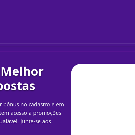
 Melhor
postas
r bônus no cadastro e em
 tem acesso a promoções
ualável. Junte-se aos