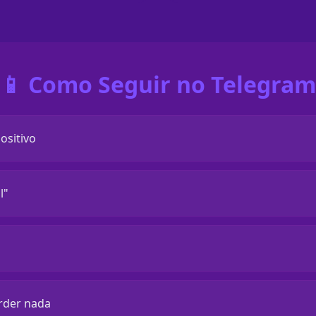
📱 Como Seguir no Telegram
ositivo
l"
erder nada