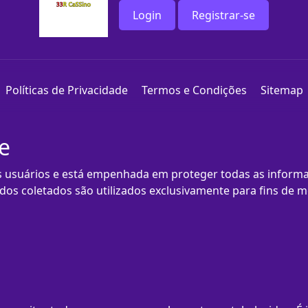
Login
Registrar-se
Políticas de Privacidade
Termos e Condições
Sitemap
de
us usuários e está empenhada em proteger todas as inform
os coletados são utilizados exclusivamente para fins de m