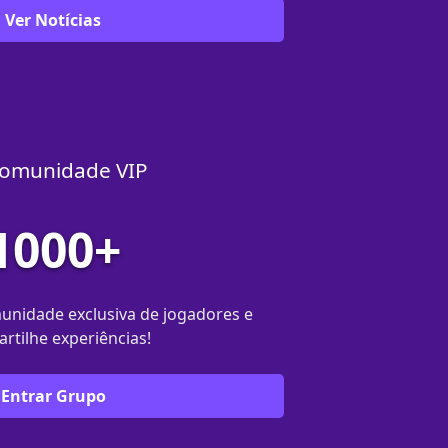
Ver Notícias
Comunidade VIP
1000+
unidade exclusiva de jogadores e
rtilhe experiências!
Entrar Grupo