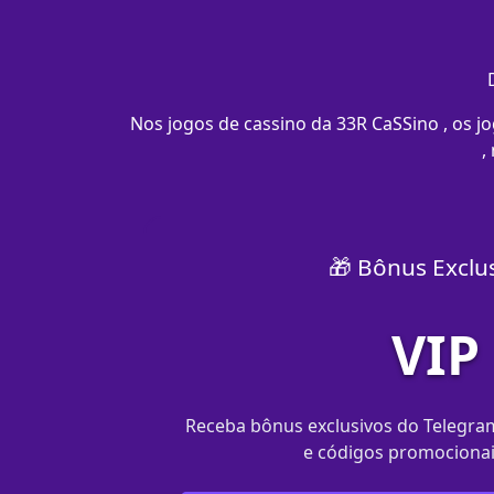
Nos jogos de cassino da 33R CaSSino , os j
,
🎁 Bônus Exclu
VIP
Receba bônus exclusivos do Telegra
e códigos promocionai