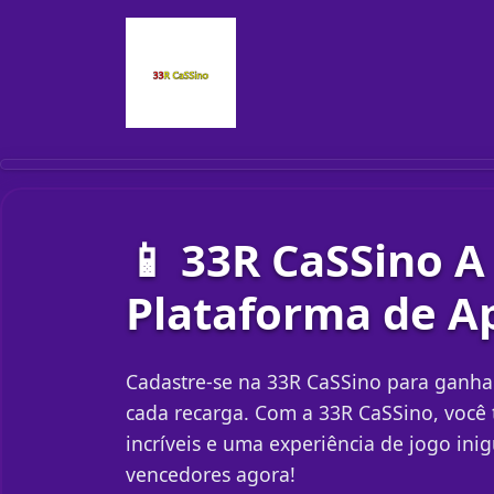
📱 33R CaSSino A
Plataforma de A
Cadastre-se na 33R CaSSino para ganha
cada recarga. Com a 33R CaSSino, você
incríveis e uma experiência de jogo inig
vencedores agora!