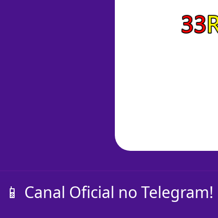
📱 Canal Oficial no Telegram!