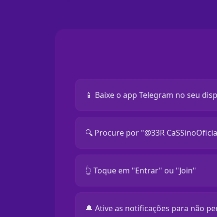
📱 Baixe o app Telegram no seu disp
🔍 Procure por "@33R CaSSinoOficia
👆 Toque em "Entrar" ou "Join"
🔔 Ative as notificações para não p