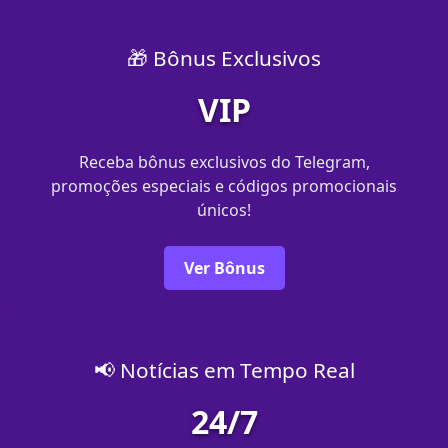
🎁 Bônus Exclusivos
VIP
Receba bônus exclusivos do Telegram,
promoções especiais e códigos promocionais
únicos!
Ver Bônus
📢 Notícias em Tempo Real
24/7