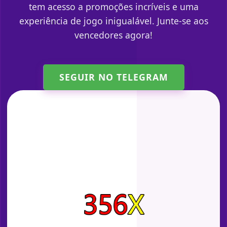
tem acesso a promoções incríveis e uma
experiência de jogo inigualável. Junte-se aos
vencedores agora!
SEGUIR NO TELEGRAM