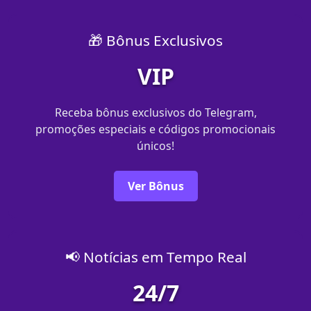
🎁 Bônus Exclusivos
VIP
Receba bônus exclusivos do Telegram,
promoções especiais e códigos promocionais
únicos!
Ver Bônus
📢 Notícias em Tempo Real
24/7