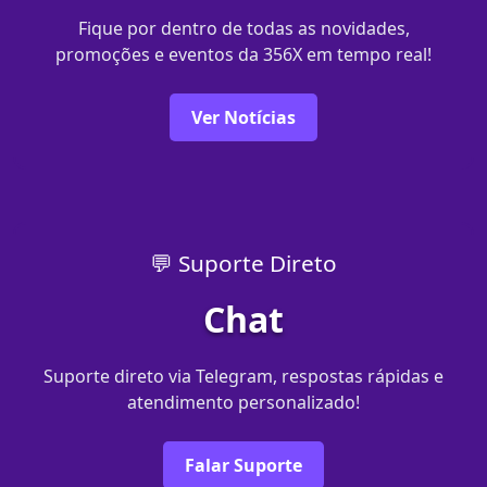
Fique por dentro de todas as novidades,
promoções e eventos da 356X em tempo real!
Ver Notícias
💬 Suporte Direto
Chat
Suporte direto via Telegram, respostas rápidas e
atendimento personalizado!
Falar Suporte