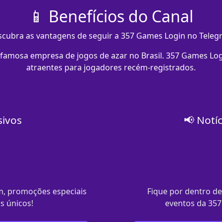
📱 Benefícios do Canal
cubra as vantagens de seguir a 357 Games Login no Tele
famosa empresa de jogos de azar no Brasil. 357 Games Lo
atraentes para jogadores recém-registrados.
sivos
📢 Notí
m, promoções especiais
Fique por dentro d
s únicos!
eventos da 357