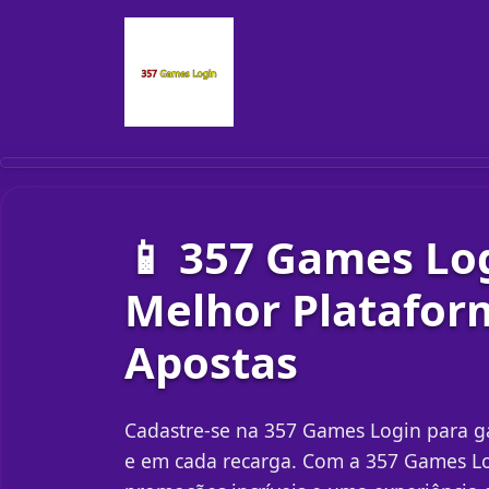
📱 357 Games Lo
Melhor Platafor
Apostas
Cadastre-se na 357 Games Login para g
e em cada recarga. Com a 357 Games Lo