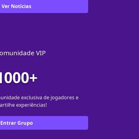
Ver Notícias
Comunidade VIP
1000+
unidade exclusiva de jogadores e
rtilhe experiências!
Entrar Grupo