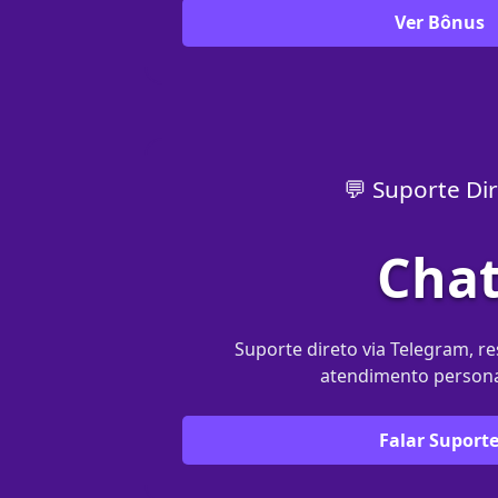
Ver Bônus
💬 Suporte Di
Cha
Suporte direto via Telegram, r
atendimento persona
Falar Suport