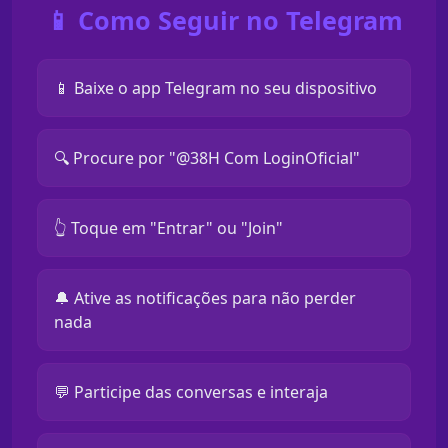
📱 Como Seguir no Telegram
📱 Baixe o app Telegram no seu dispositivo
🔍 Procure por "@38H Com LoginOficial"
👆 Toque em "Entrar" ou "Join"
🔔 Ative as notificações para não perder
nada
💬 Participe das conversas e interaja