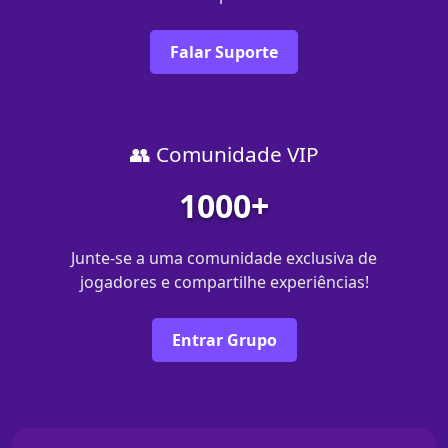
Falar Suporte
👥 Comunidade VIP
1000+
Junte-se a uma comunidade exclusiva de
jogadores e compartilhe experiências!
Entrar Grupo