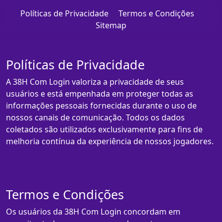
Políticas de Privacidade
Termos e Condições
Sitemap
Políticas de Privacidade
A 38H Com Login valoriza a privacidade de seus
usuários e está empenhada em proteger todas as
informações pessoais fornecidas durante o uso de
nossos canais de comunicação. Todos os dados
coletados são utilizados exclusivamente para fins de
melhoria contínua da experiência de nossos jogadores.
Termos e Condições
Os usuários da 38H Com Login concordam em