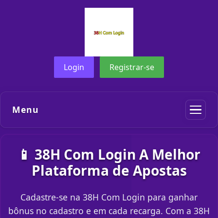
Login
Registrar-se
Menu
📱 38H Com Login A Melhor
Plataforma de Apostas
Cadastre-se na 38H Com Login para ganhar
bônus no cadastro e em cada recarga. Com a 38H