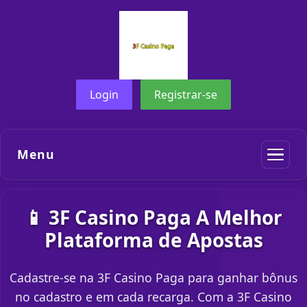
Login
Registrar-se
Menu
📱 3F Casino Paga A Melhor
Plataforma de Apostas
Cadastre-se na 3F Casino Paga para ganhar bônus
no cadastro e em cada recarga. Com a 3F Casino