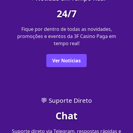
24/7
Fique por dentro de todas as novidades,
promoções e eventos da 3F Casino Paga em
tempo real!
Ver Notícias
💬 Suporte Direto
Chat
Suporte direto via Telegram, respostas rápidas e