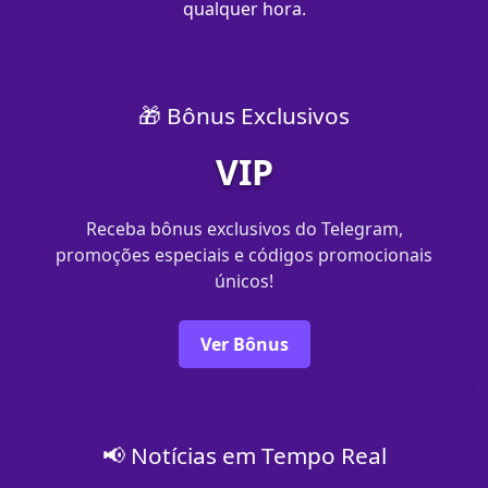
qualquer hora.
🎁 Bônus Exclusivos
VIP
Receba bônus exclusivos do Telegram,
promoções especiais e códigos promocionais
únicos!
Ver Bônus
📢 Notícias em Tempo Real