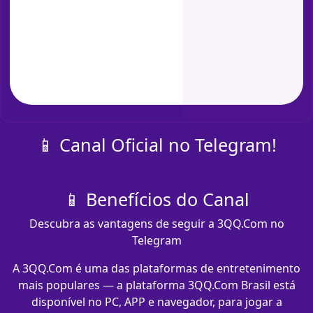
📱 Canal Oficial no Telegram!
📱 Benefícios do Canal
Descubra as vantagens de seguir a 3QQ.Com no
Telegram
A 3QQ.Com é uma das plataformas de entretenimento
mais populares — a plataforma 3QQ.Com Brasil está
disponível no PC, APP e navegador, para jogar a