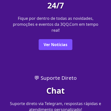
24/7
Fique por dentro de todas as novidades,
promoções e eventos da 3QQ.Com em tempo
real!
Ver Notícias
💬 Suporte Direto
Chat
Suporte direto via Telegram, respostas rápidas e
atendimento personalizado!