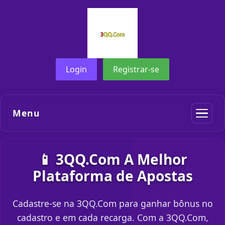
Login
Registrar-se
Menu
📱 3QQ.Com A Melhor
Plataforma de Apostas
Cadastre-se na 3QQ.Com para ganhar bônus no
cadastro e em cada recarga. Com a 3QQ.Com,