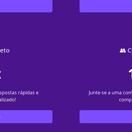
reto
👥 
t
espostas rápidas e
Junte-se a uma com
lizado!
compa
e