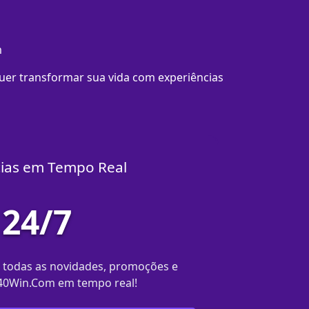
m
uer transformar sua vida com experiências
cias em Tempo Real
24/7
e todas as novidades, promoções e
40Win.Com em tempo real!