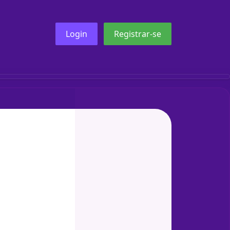
Login
Registrar-se