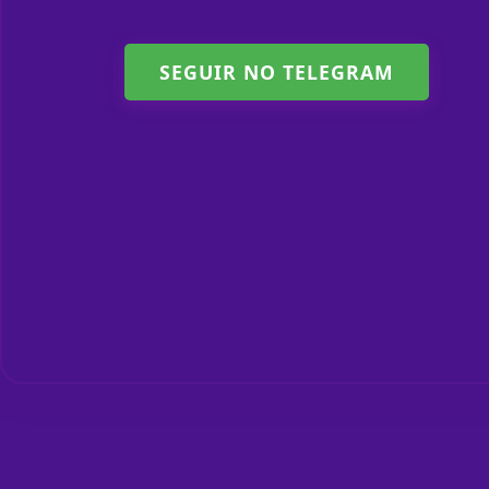
SEGUIR NO TELEGRAM