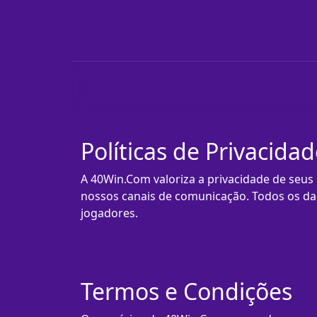
Políticas de Privacida
A 40Win.Com valoriza a privacidade de seu
nossos canais de comunicação. Todos os dad
jogadores.
Termos e Condições