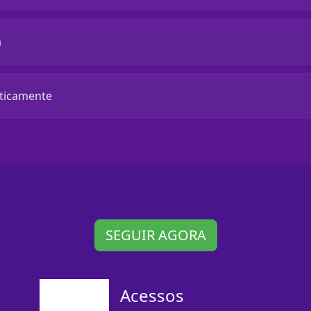
a
aticamente
SEGUIR AGORA
Acessos