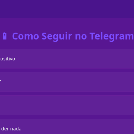
📱 Como Seguir no Telegram
ositivo
"
erder nada