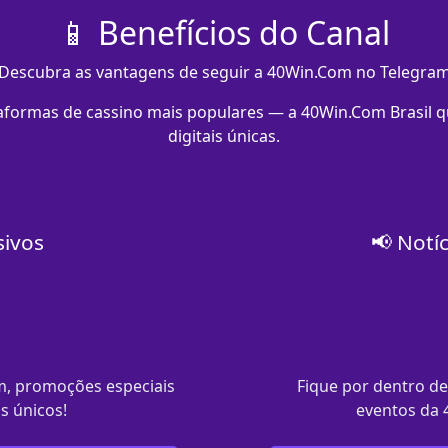
📱 Benefícios do Canal
Descubra as vantagens de seguir a 40Win.Com no Telegra
formas de cassino mais populares — a 40Win.Com Brasil q
digitais únicas.
sivos
📢 Notí
m, promoções especiais
Fique por dentro d
s únicos!
eventos da 