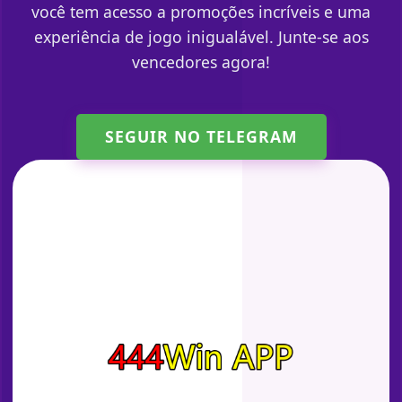
você tem acesso a promoções incríveis e uma
experiência de jogo inigualável. Junte-se aos
vencedores agora!
SEGUIR NO TELEGRAM