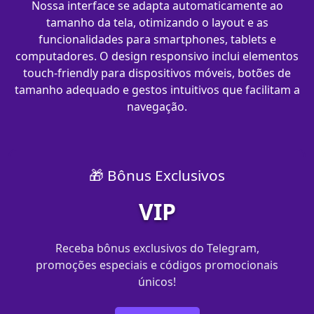
Nossa interface se adapta automaticamente ao
tamanho da tela, otimizando o layout e as
funcionalidades para smartphones, tablets e
computadores. O design responsivo inclui elementos
touch-friendly para dispositivos móveis, botões de
tamanho adequado e gestos intuitivos que facilitam a
navegação.
🎁 Bônus Exclusivos
VIP
Receba bônus exclusivos do Telegram,
promoções especiais e códigos promocionais
únicos!