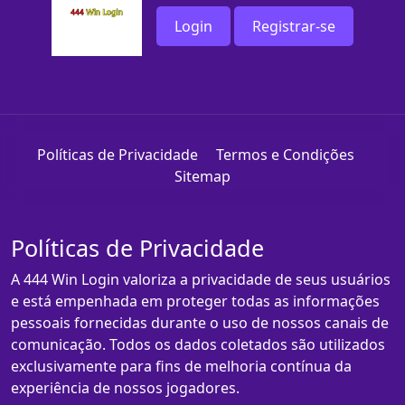
Login
Registrar-se
Políticas de Privacidade
Termos e Condições
Sitemap
Políticas de Privacidade
A 444 Win Login valoriza a privacidade de seus usuários
e está empenhada em proteger todas as informações
pessoais fornecidas durante o uso de nossos canais de
comunicação. Todos os dados coletados são utilizados
exclusivamente para fins de melhoria contínua da
experiência de nossos jogadores.