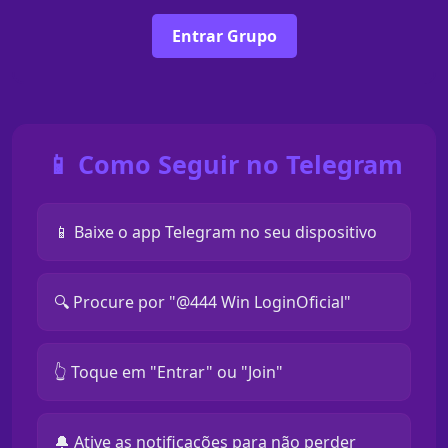
Entrar Grupo
📱 Como Seguir no Telegram
📱 Baixe o app Telegram no seu dispositivo
🔍 Procure por "@444 Win LoginOficial"
👆 Toque em "Entrar" ou "Join"
🔔 Ative as notificações para não perder