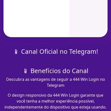
📱 Canal Oficial no Telegram!
📱 Benefícios do Canal
Descubra as vantagens de seguir a 444 Win Login no
Telegram
O design responsivo da 444 Win Login garante que
você tenha a melhor experiência possível,
independentemente do dispositivo que esteja usando.