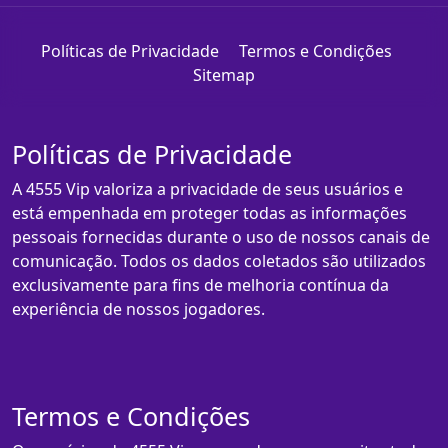
Políticas de Privacidade
Termos e Condições
Sitemap
Políticas de Privacidade
A 4555 Vip valoriza a privacidade de seus usuários e
está empenhada em proteger todas as informações
pessoais fornecidas durante o uso de nossos canais de
comunicação. Todos os dados coletados são utilizados
exclusivamente para fins de melhoria contínua da
experiência de nossos jogadores.
Termos e Condições