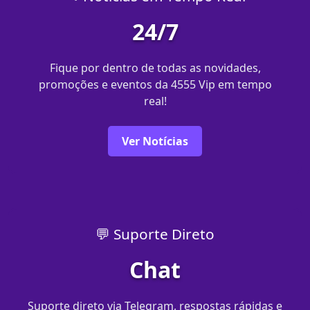
24/7
Fique por dentro de todas as novidades,
promoções e eventos da 4555 Vip em tempo
real!
Ver Notícias
💬 Suporte Direto
Chat
Suporte direto via Telegram, respostas rápidas e