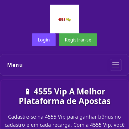
Login
Registrar-se
Menu
📱 4555 Vip A Melhor
Plataforma de Apostas
Cadastre-se na 4555 Vip para ganhar bônus no
cadastro e em cada recarga. Com a 4555 Vip, você