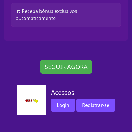
🎁 Receba bônus exclusivos
automaticamente
SEGUIR AGORA
Acessos
Login
Registrar-se