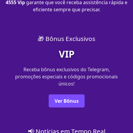
4555 Vip
garante que você receba assistência rápida e
eficiente sempre que precisar.
🎁 Bônus Exclusivos
VIP
Receba bônus exclusivos do Telegram,
promoções especiais e códigos promocionais
únicos!
Ver Bônus
📢 Notícias em Tempo Real