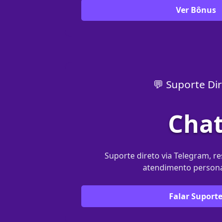
Ver Bônus
💬 Suporte Di
Cha
Suporte direto via Telegram, r
atendimento persona
Falar Suport