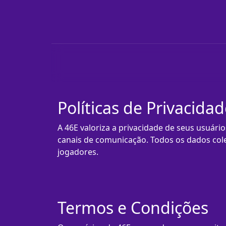
Políticas de Privacida
A 46E valoriza a privacidade de seus usuár
canais de comunicação. Todos os dados cole
jogadores.
Termos e Condições