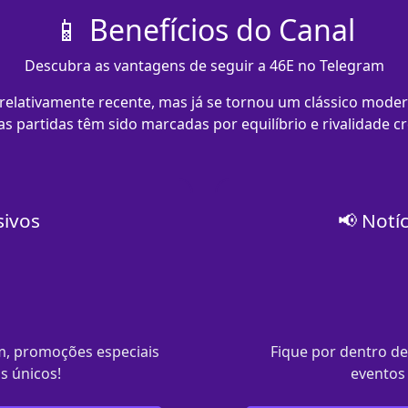
📱 Benefícios do Canal
Descubra as vantagens de seguir a 46E no Telegram
 é relativamente recente, mas já se tornou um clássico mo
 as partidas têm sido marcadas por equilíbrio e rivalidade c
sivos
📢 Notí
m, promoções especiais
Fique por dentro d
s únicos!
eventos