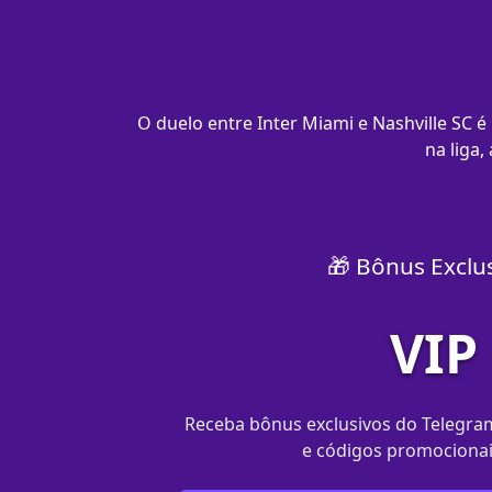
O duelo entre Inter Miami e Nashville SC
na liga,
🎁 Bônus Exclu
VIP
Receba bônus exclusivos do Telegra
e códigos promocionai