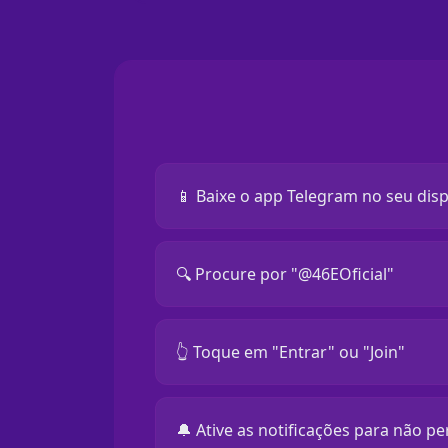
📱 Baixe o app Telegram no seu disp
🔍 Procure por "@46EOficial"
👆 Toque em "Entrar" ou "Join"
🔔 Ative as notificações para não p