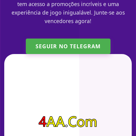
tem acesso a promoções incríveis e uma
experiência de jogo inigualável. Junte-se aos
vencedores agora!
SEGUIR NO TELEGRAM