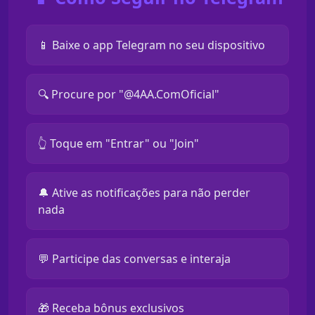
📱 Baixe o app Telegram no seu dispositivo
🔍 Procure por "@4AA.ComOficial"
👆 Toque em "Entrar" ou "Join"
🔔 Ative as notificações para não perder
nada
💬 Participe das conversas e interaja
🎁 Receba bônus exclusivos