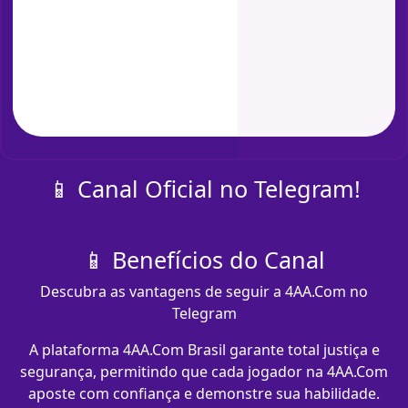
📱 Canal Oficial no Telegram!
📱 Benefícios do Canal
Descubra as vantagens de seguir a 4AA.Com no
Telegram
A plataforma 4AA.Com Brasil garante total justiça e
segurança, permitindo que cada jogador na 4AA.Com
aposte com confiança e demonstre sua habilidade.