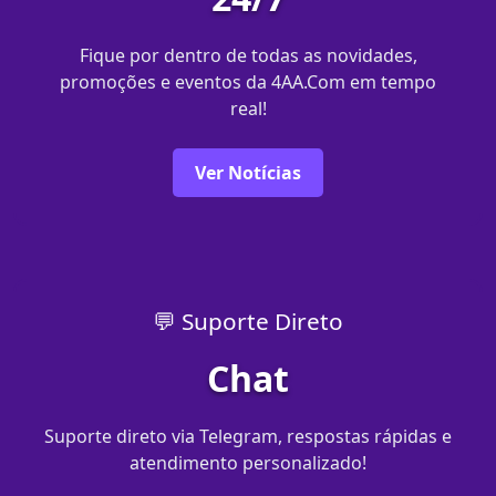
Fique por dentro de todas as novidades,
promoções e eventos da 4AA.Com em tempo
real!
Ver Notícias
💬 Suporte Direto
Chat
Suporte direto via Telegram, respostas rápidas e
atendimento personalizado!