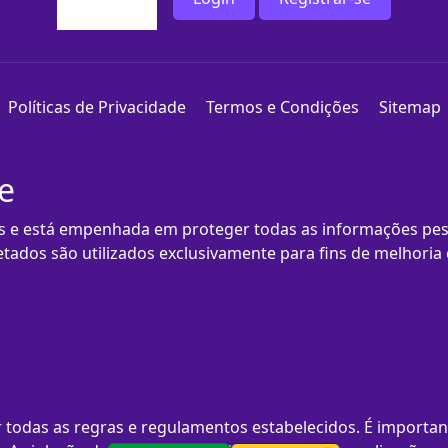
Políticas de Privacidade
Termos e Condições
Sitemap
de
rios e está empenhada em proteger todas as informações pe
tados são utilizados exclusivamente para fins de melhoria
 todas as regras e regulamentos estabelecidos. É importan