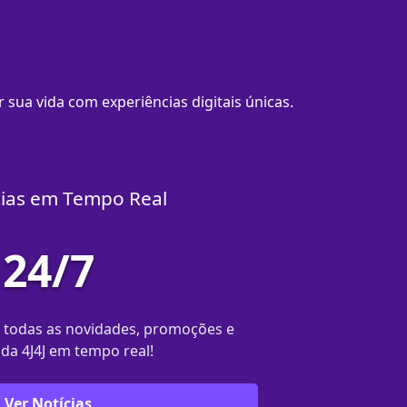
 sua vida com experiências digitais únicas.
cias em Tempo Real
24/7
e todas as novidades, promoções e
da 4J4J em tempo real!
Ver Notícias