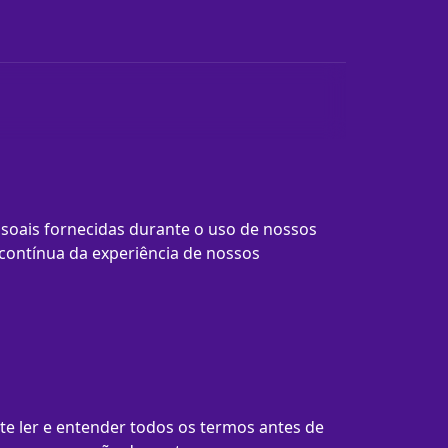
ssoais fornecidas durante o uso de nossos
 contínua da experiência de nossos
te ler e entender todos os termos antes de