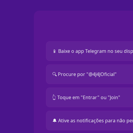
📱 Baixe o app Telegram no seu disp
🔍 Procure por "@4J4JOficial"
👆 Toque em "Entrar" ou "Join"
🔔 Ative as notificações para não p