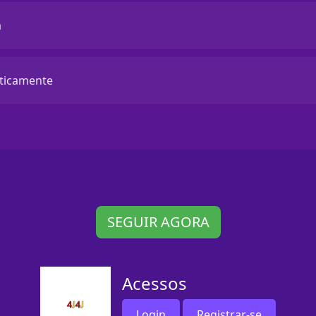
a
aticamente
SEGUIR AGORA
Acessos
Login
Registrar-se