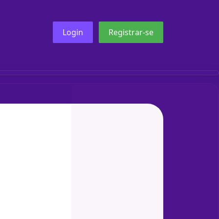
Login
Registrar-se