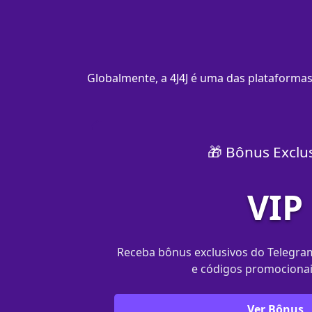
Globalmente, a 4J4J é uma das plataformas 
🎁 Bônus Exclu
VIP
Receba bônus exclusivos do Telegra
e códigos promocionai
Ver Bônus