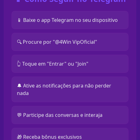
📱 Baixe o app Telegram no seu dispositivo
🔍 Procure por "@4Win VipOficial"
👆 Toque em "Entrar" ou "Join"
🔔 Ative as notificações para não perder
nada
💬 Participe das conversas e interaja
🎁 Receba bônus exclusivos