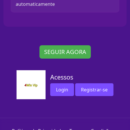
automaticamente
SEGUIR AGORA
Acessos
Login
Registrar-se