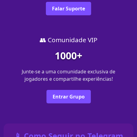
Falar Suporte
👥 Comunidade VIP
1000+
Junte-se a uma comunidade exclusiva de
jogadores e compartilhe experiências!
Entrar Grupo
📱 Como Seguir no Telegram