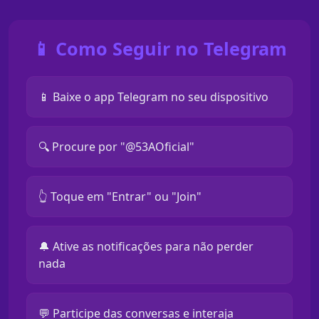
📱 Como Seguir no Telegram
📱 Baixe o app Telegram no seu dispositivo
🔍 Procure por "@53AOficial"
👆 Toque em "Entrar" ou "Join"
🔔 Ative as notificações para não perder
nada
💬 Participe das conversas e interaja