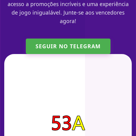
acesso a promoções incríveis e uma experiência
de jogo inigualável. Junte-se aos vencedores
agora!
SEGUIR NO TELEGRAM