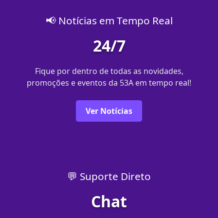
📢 Notícias em Tempo Real
24/7
Fique por dentro de todas as novidades,
promoções e eventos da 53A em tempo real!
Ver Notícias
💬 Suporte Direto
Chat