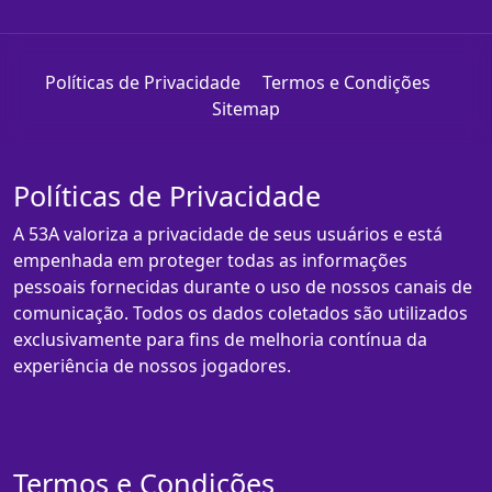
Políticas de Privacidade
Termos e Condições
Sitemap
Políticas de Privacidade
A 53A valoriza a privacidade de seus usuários e está
empenhada em proteger todas as informações
pessoais fornecidas durante o uso de nossos canais de
comunicação. Todos os dados coletados são utilizados
exclusivamente para fins de melhoria contínua da
experiência de nossos jogadores.
Termos e Condições