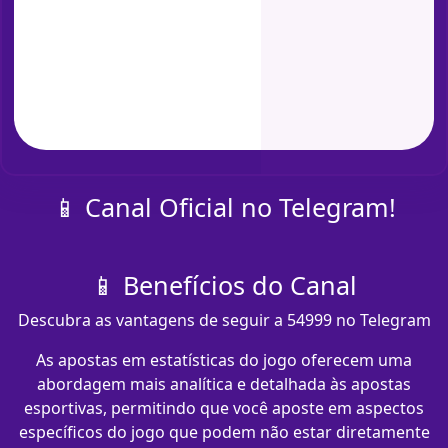
📱 Canal Oficial no Telegram!
📱 Benefícios do Canal
Descubra as vantagens de seguir a 54999 no Telegram
As apostas em estatísticas do jogo oferecem uma
abordagem mais analítica e detalhada às apostas
esportivas, permitindo que você aposte em aspectos
específicos do jogo que podem não estar diretamente