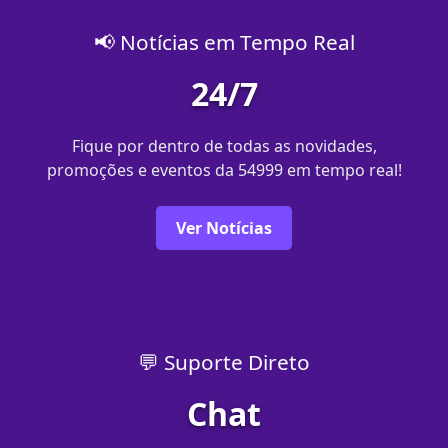
📢 Notícias em Tempo Real
24/7
Fique por dentro de todas as novidades,
promoções e eventos da 54999 em tempo real!
Ver Notícias
💬 Suporte Direto
Chat