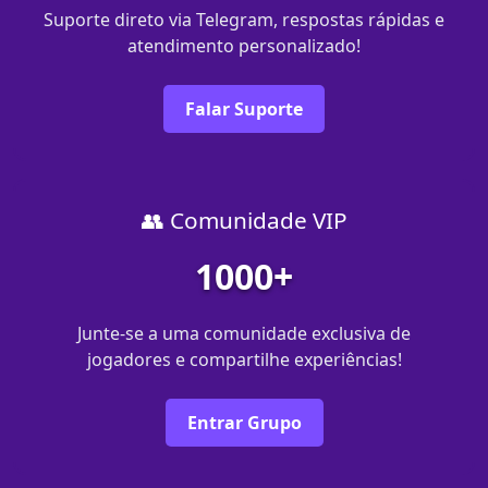
Suporte direto via Telegram, respostas rápidas e
atendimento personalizado!
Falar Suporte
👥 Comunidade VIP
1000+
Junte-se a uma comunidade exclusiva de
jogadores e compartilhe experiências!
Entrar Grupo