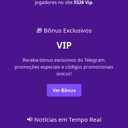
jogadores no site
5526 Vip
.
🎁 Bônus Exclusivos
VIP
Receba bônus exclusivos do Telegram,
promoções especiais e códigos promocionais
únicos!
Ver Bônus
📢 Notícias em Tempo Real