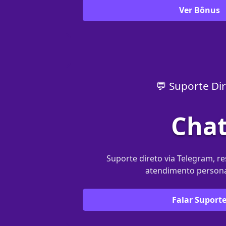
Ver Bônus
💬 Suporte Di
Cha
Suporte direto via Telegram, r
atendimento persona
Falar Suport