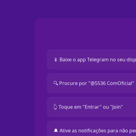
📱 Baixe o app Telegram no seu disp
🔍 Procure por "@5536 ComOficial"
👆 Toque em "Entrar" ou "Join"
🔔 Ative as notificações para não p