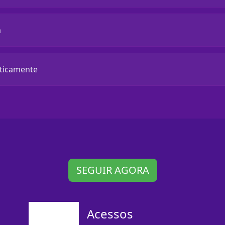
a
aticamente
SEGUIR AGORA
Acessos