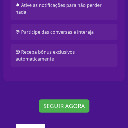
🔔 Ative as notificações para não perder
nada
💬 Participe das conversas e interaja
🎁 Receba bônus exclusivos
automaticamente
SEGUIR AGORA