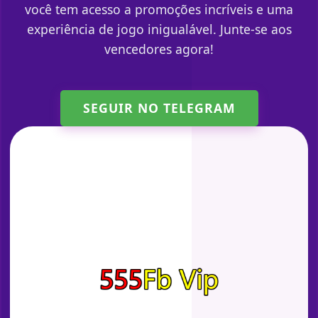
você tem acesso a promoções incríveis e uma
experiência de jogo inigualável. Junte-se aos
vencedores agora!
SEGUIR NO TELEGRAM