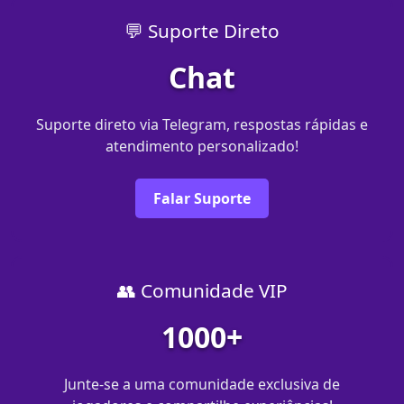
💬 Suporte Direto
Chat
Suporte direto via Telegram, respostas rápidas e
atendimento personalizado!
Falar Suporte
👥 Comunidade VIP
1000+
Junte-se a uma comunidade exclusiva de