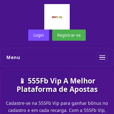
Login
Registrar-se
Menu
📱 555Fb Vip A Melhor
Plataforma de Apostas
Cadastre-se na 555Fb Vip para ganhar bônus no
cadastro e em cada recarga. Com a 555Fb Vip,