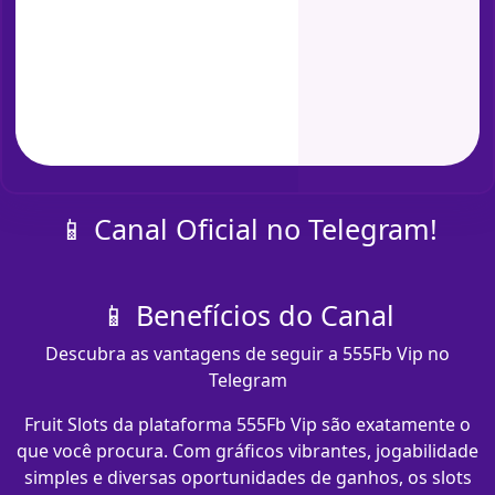
📱 Canal Oficial no Telegram!
📱 Benefícios do Canal
Descubra as vantagens de seguir a 555Fb Vip no
Telegram
Fruit Slots da plataforma 555Fb Vip são exatamente o
que você procura. Com gráficos vibrantes, jogabilidade
simples e diversas oportunidades de ganhos, os slots