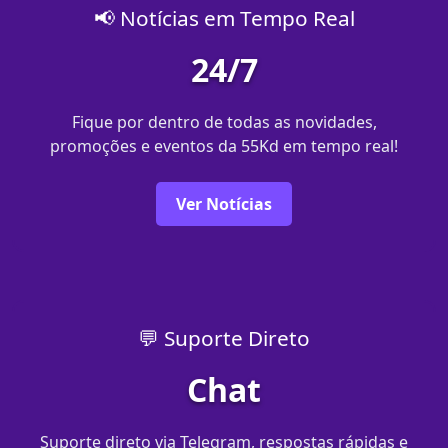
📢 Notícias em Tempo Real
24/7
Fique por dentro de todas as novidades,
promoções e eventos da 55Kd em tempo real!
Ver Notícias
💬 Suporte Direto
Chat
Suporte direto via Telegram, respostas rápidas e