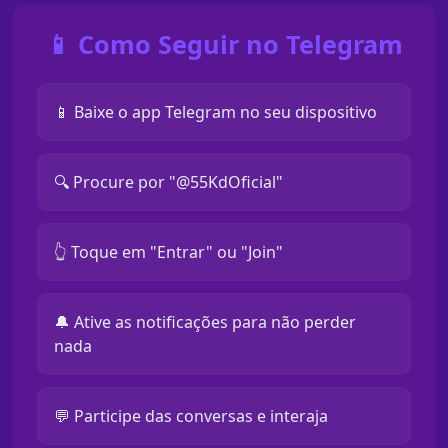
📱 Como Seguir no Telegram
📱 Baixe o app Telegram no seu dispositivo
🔍 Procure por "@55KdOficial"
👆 Toque em "Entrar" ou "Join"
🔔 Ative as notificações para não perder
nada
💬 Participe das conversas e interaja