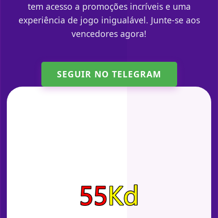
tem acesso a promoções incríveis e uma
experiência de jogo inigualável. Junte-se aos
vencedores agora!
SEGUIR NO TELEGRAM