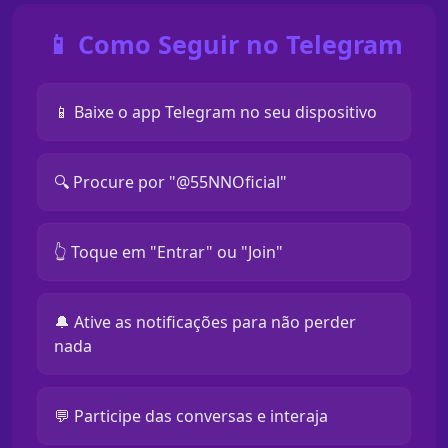
📱 Como Seguir no Telegram
📱 Baixe o app Telegram no seu dispositivo
🔍 Procure por "@55NNOficial"
👆 Toque em "Entrar" ou "Join"
🔔 Ative as notificações para não perder
nada
💬 Participe das conversas e interaja