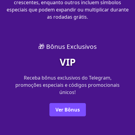
crescentes, enquanto outros incluem símbolos
especiais que podem expandir ou multiplicar durante
as rodadas grátis.
🎁 Bônus Exclusivos
VIP
Receba bônus exclusivos do Telegram,
promoções especiais e códigos promocionais
únicos!
Ver Bônus