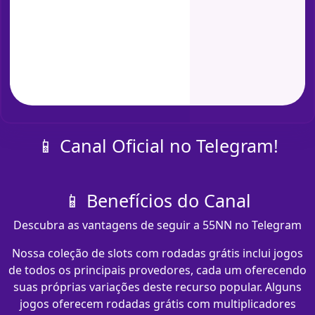
📱 Canal Oficial no Telegram!
📱 Benefícios do Canal
Descubra as vantagens de seguir a 55NN no Telegram
Nossa coleção de slots com rodadas grátis inclui jogos
de todos os principais provedores, cada um oferecendo
suas próprias variações deste recurso popular. Alguns
jogos oferecem rodadas grátis com multiplicadores