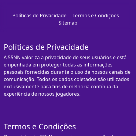
Políticas de Privacidade
Termos e Condições
Sitemap
Políticas de Privacidade
A 55NN valoriza a privacidade de seus usuários e está
empenhada em proteger todas as informações
pessoais fornecidas durante o uso de nossos canais de
comunicação. Todos os dados coletados são utilizados
exclusivamente para fins de melhoria contínua da
experiência de nossos jogadores.
Termos e Condições