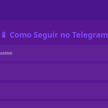
📱 Como Seguir no Telegram
ositivo