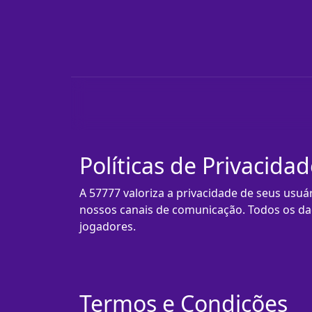
Políticas de Privacida
A 57777 valoriza a privacidade de seus usu
nossos canais de comunicação. Todos os dad
jogadores.
Termos e Condições