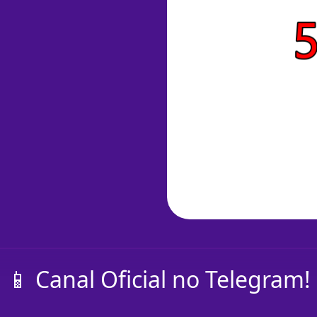
📱 Canal Oficial no Telegram!