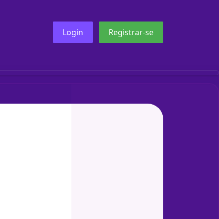
Login
Registrar-se