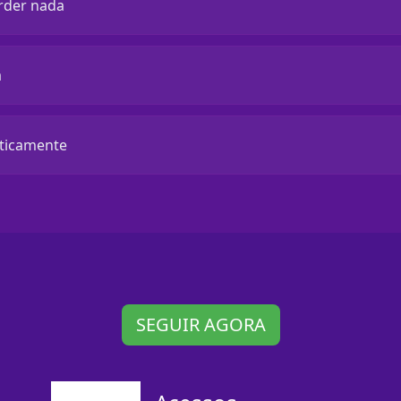
erder nada
a
aticamente
SEGUIR AGORA