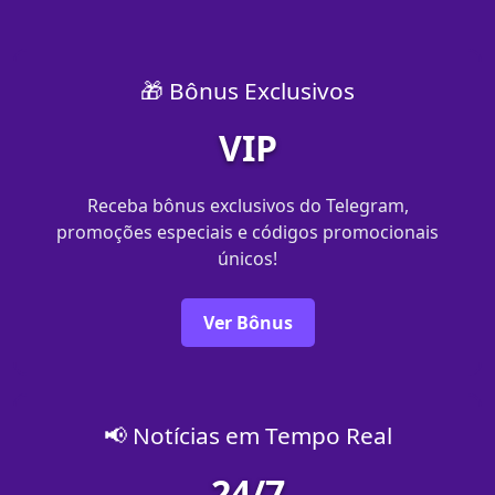
🎁 Bônus Exclusivos
VIP
Receba bônus exclusivos do Telegram,
promoções especiais e códigos promocionais
únicos!
Ver Bônus
📢 Notícias em Tempo Real
24/7