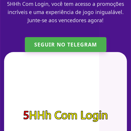
5HHh Com Login, você tem acesso a promoções
incríveis e uma experiência de jogo inigualável.
Junte-se aos vencedores agora!
SEGUIR NO TELEGRAM