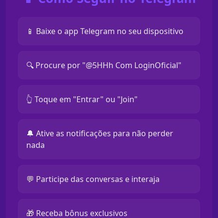
📱 Baixe o app Telegram no seu dispositivo
🔍 Procure por "@5HHh Com LoginOficial"
👆 Toque em "Entrar" ou "Join"
🔔 Ative as notificações para não perder
nada
💬 Participe das conversas e interaja
🎁 Receba bônus exclusivos