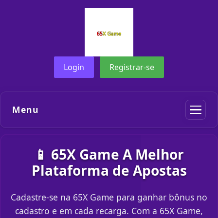
Login
Registrar-se
Menu
📱 65X Game A Melhor
Plataforma de Apostas
Cadastre-se na 65X Game para ganhar bônus no
cadastro e em cada recarga. Com a 65X Game,