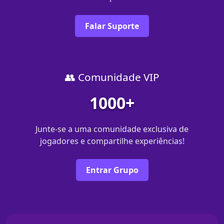
Falar Suporte
👥 Comunidade VIP
1000+
Junte-se a uma comunidade exclusiva de
jogadores e compartilhe experiências!
Entrar Grupo