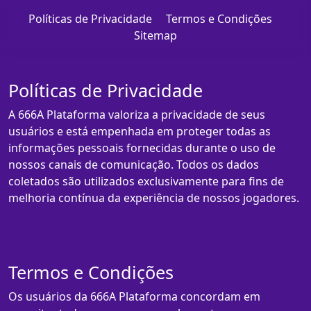
Políticas de Privacidade
Termos e Condições
Sitemap
Políticas de Privacidade
A 666A Plataforma valoriza a privacidade de seus
usuários e está empenhada em proteger todas as
informações pessoais fornecidas durante o uso de
nossos canais de comunicação. Todos os dados
coletados são utilizados exclusivamente para fins de
melhoria contínua da experiência de nossos jogadores.
Termos e Condições
Os usuários da 666A Plataforma concordam em