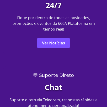
24/7
Fique por dentro de todas as novidades,
promoções e eventos da 666A Plataforma em
tempo real!
Ver Notícias
💬 Suporte Direto
Chat
Suporte direto via Telegram, respostas rápidas e
atendimento personalizado!