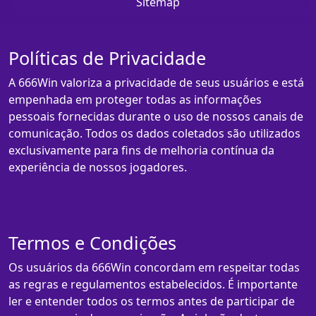
Sitemap
Políticas de Privacidade
A 666Win valoriza a privacidade de seus usuários e está
empenhada em proteger todas as informações
pessoais fornecidas durante o uso de nossos canais de
comunicação. Todos os dados coletados são utilizados
exclusivamente para fins de melhoria contínua da
experiência de nossos jogadores.
Termos e Condições
Os usuários da 666Win concordam em respeitar todas
as regras e regulamentos estabelecidos. É importante
ler e entender todos os termos antes de participar de