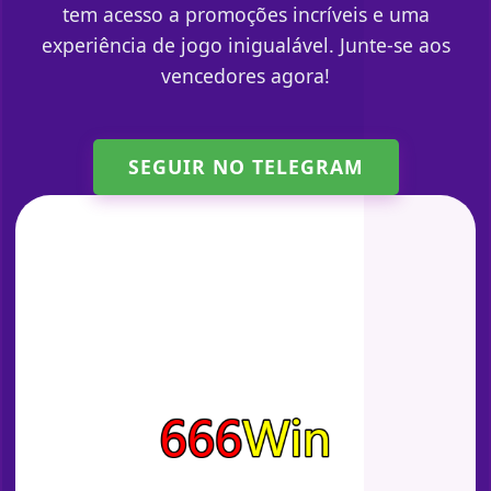
tem acesso a promoções incríveis e uma
experiência de jogo inigualável. Junte-se aos
vencedores agora!
SEGUIR NO TELEGRAM