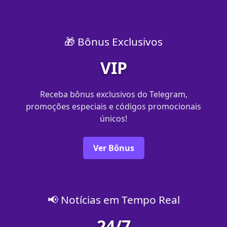
🎁 Bônus Exclusivos
VIP
Receba bônus exclusivos do Telegram,
promoções especiais e códigos promocionais
únicos!
Ver Bônus
📢 Notícias em Tempo Real
24/7