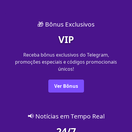
🎁 Bônus Exclusivos
VIP
Receba bônus exclusivos do Telegram,
promoções especiais e códigos promocionais
únicos!
Ver Bônus
📢 Notícias em Tempo Real
24/7