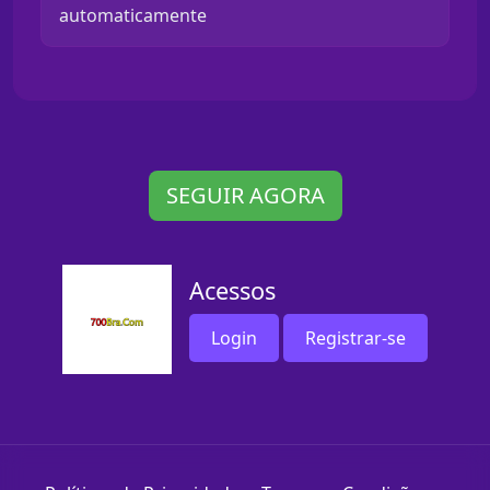
automaticamente
SEGUIR AGORA
Acessos
Login
Registrar-se