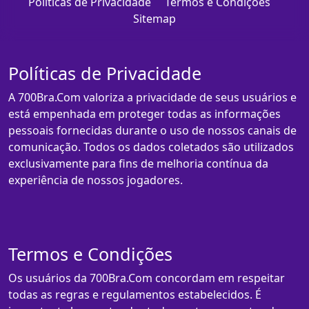
Políticas de Privacidade
Termos e Condições
Sitemap
Políticas de Privacidade
A 700Bra.Com valoriza a privacidade de seus usuários e
está empenhada em proteger todas as informações
pessoais fornecidas durante o uso de nossos canais de
comunicação. Todos os dados coletados são utilizados
exclusivamente para fins de melhoria contínua da
experiência de nossos jogadores.
Termos e Condições
Os usuários da 700Bra.Com concordam em respeitar
todas as regras e regulamentos estabelecidos. É