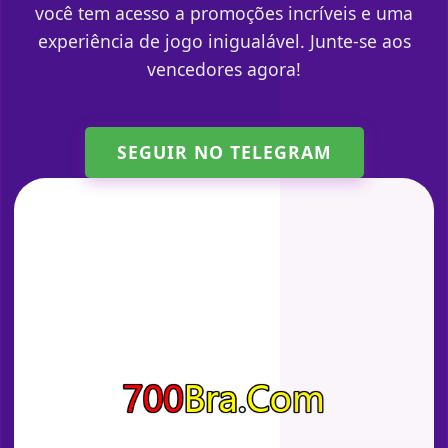
você tem acesso a promoções incríveis e uma
experiência de jogo inigualável. Junte-se aos
vencedores agora!
SEGUIR NO TELEGRAM