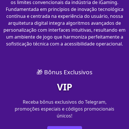
os limites convencionais da indústria de iGaming.
Fundamentada em princípios de inovação tecnológica
contínua e centrada na experiência do usuário, nossa
arquitetura digital integra algoritmos avançados de
personalização com interfaces intuitivas, resultando em
um ambiente de jogo que harmoniza perfeitamente a
sofisticação técnica com a acessibilidade operacional.
🎁 Bônus Exclusivos
VIP
Receba bônus exclusivos do Telegram,
promoções especiais e códigos promocionais
únicos!