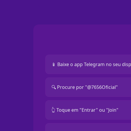
📱 Baixe o app Telegram no seu disp
🔍 Procure por "@7656Oficial"
👆 Toque em "Entrar" ou "Join"