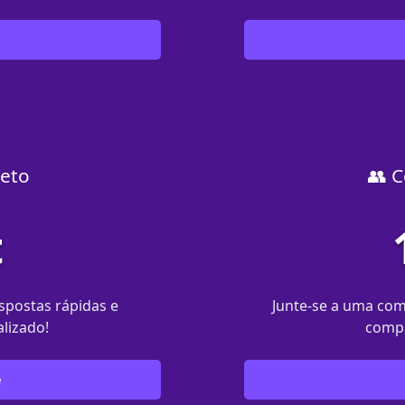
reto
👥 
t
espostas rápidas e
Junte-se a uma com
lizado!
compa
e