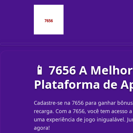
📱 7656 A Melhor
Plataforma de A
Cadastre-se na 7656 para ganhar bônus
recarga. Com a 7656, você tem acesso a
uma experiência de jogo inigualável. J
agora!