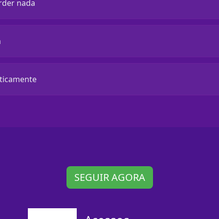
erder nada
a
aticamente
SEGUIR AGORA