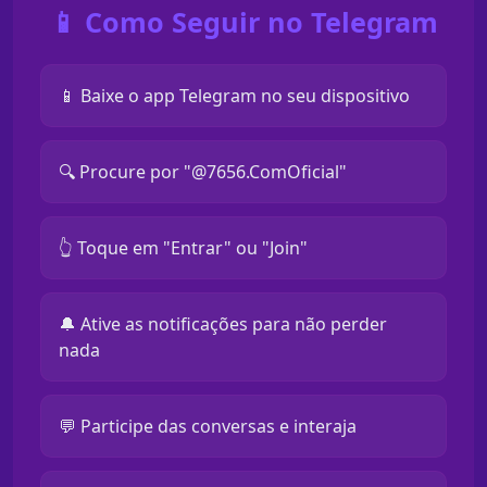
📱 Como Seguir no Telegram
📱 Baixe o app Telegram no seu dispositivo
🔍 Procure por "@7656.ComOficial"
👆 Toque em "Entrar" ou "Join"
🔔 Ative as notificações para não perder
nada
💬 Participe das conversas e interaja