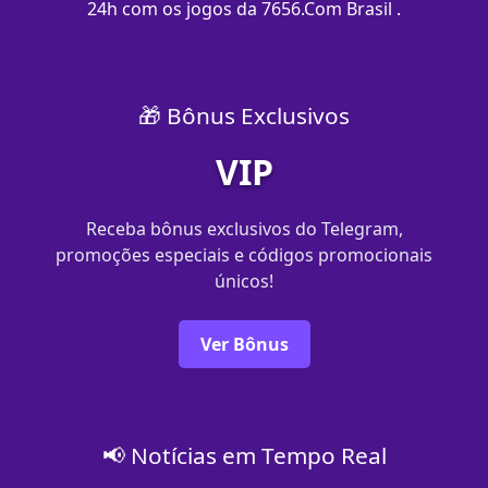
24h com os jogos da 7656.Com Brasil .
🎁 Bônus Exclusivos
VIP
Receba bônus exclusivos do Telegram,
promoções especiais e códigos promocionais
únicos!
Ver Bônus
📢 Notícias em Tempo Real