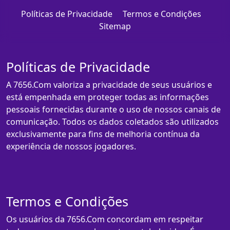
Políticas de Privacidade
Termos e Condições
Sitemap
Políticas de Privacidade
A 7656.Com valoriza a privacidade de seus usuários e
está empenhada em proteger todas as informações
pessoais fornecidas durante o uso de nossos canais de
comunicação. Todos os dados coletados são utilizados
exclusivamente para fins de melhoria contínua da
experiência de nossos jogadores.
Termos e Condições
Os usuários da 7656.Com concordam em respeitar