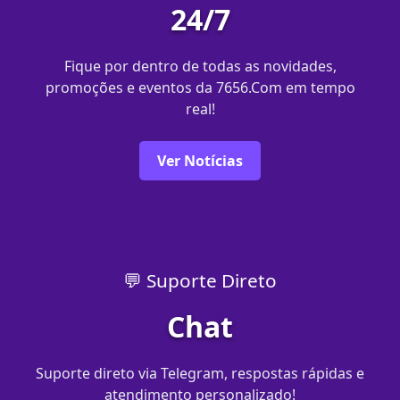
24/7
Fique por dentro de todas as novidades,
promoções e eventos da 7656.Com em tempo
real!
Ver Notícias
💬 Suporte Direto
Chat
Suporte direto via Telegram, respostas rápidas e
atendimento personalizado!