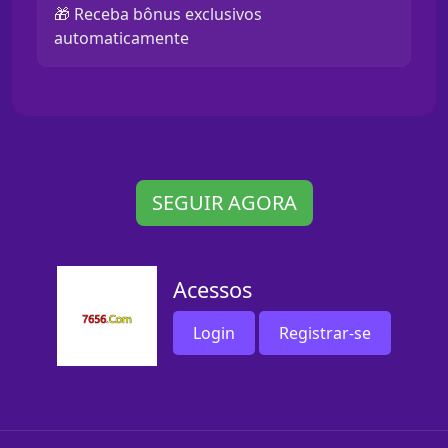
🎁 Receba bônus exclusivos
automaticamente
SEGUIR AGORA
Acessos
Login
Registrar-se