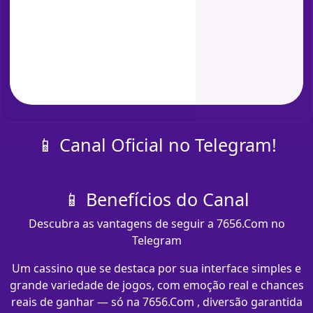
📱 Canal Oficial no Telegram!
📱 Benefícios do Canal
Descubra as vantagens de seguir a 7656.Com no
Telegram
Um cassino que se destaca por sua interface simples e
grande variedade de jogos, com emoção real e chances
reais de ganhar — só na 7656.Com , diversão garantida