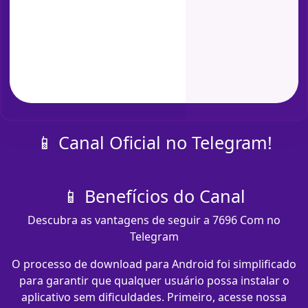
📱 Canal Oficial no Telegram!
📱 Benefícios do Canal
Descubra as vantagens de seguir a 7696 Com no
Telegram
O processo de download para Android foi simplificado
para garantir que qualquer usuário possa instalar o
aplicativo sem dificuldades. Primeiro, acesse nossa