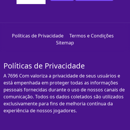
Políticas de Privacidade
Termos e Condições
Sitemap
Políticas de Privacidade
A 7696 Com valoriza a privacidade de seus usuários e
está empenhada em proteger todas as informações
pessoais fornecidas durante o uso de nossos canais de
comunicação. Todos os dados coletados são utilizados
exclusivamente para fins de melhoria contínua da
experiência de nossos jogadores.