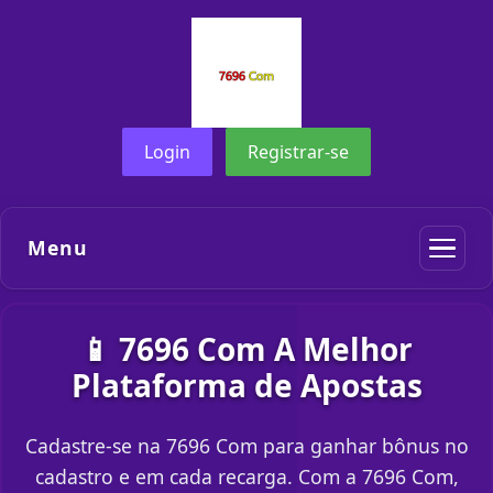
Login
Registrar-se
Menu
📱 7696 Com A Melhor
Plataforma de Apostas
Cadastre-se na 7696 Com para ganhar bônus no
cadastro e em cada recarga. Com a 7696 Com,