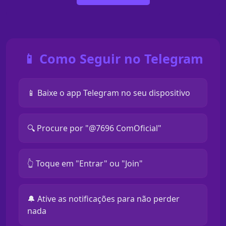
📱 Como Seguir no Telegram
📱 Baixe o app Telegram no seu dispositivo
🔍 Procure por "@7696 ComOficial"
👆 Toque em "Entrar" ou "Join"
🔔 Ative as notificações para não perder
nada