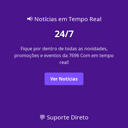
📢 Notícias em Tempo Real
24/7
Fique por dentro de todas as novidades,
promoções e eventos da 7696 Com em tempo
real!
Ver Notícias
💬 Suporte Direto