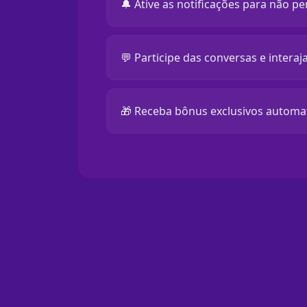
🔔 Ative as notificações para não p
💬 Participe das conversas e interaj
🎁 Receba bônus exclusivos autom