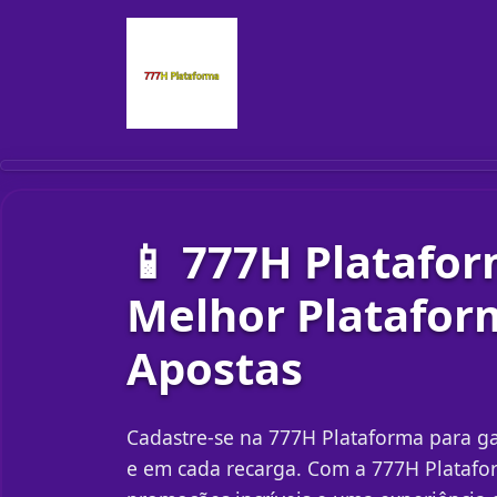
📱 777H Platafo
Melhor Platafor
Apostas
Cadastre-se na 777H Plataforma para g
e em cada recarga. Com a 777H Platafo