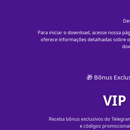
De
Para iniciar o download, acesse nossa pág
oferece informações detalhadas sobre o c
dow
🎁 Bônus Exclu
VIP
Receba bônus exclusivos do Telegra
e códigos promocionai