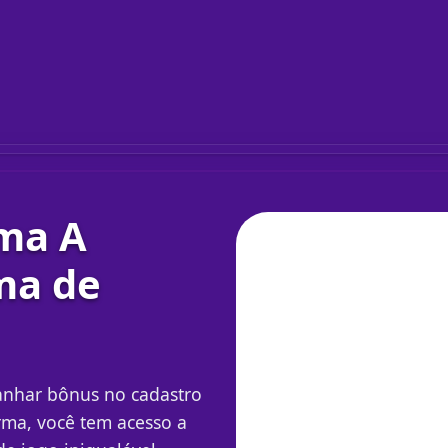
rma A
ma de
anhar bônus no cadastro
rma, você tem acesso a