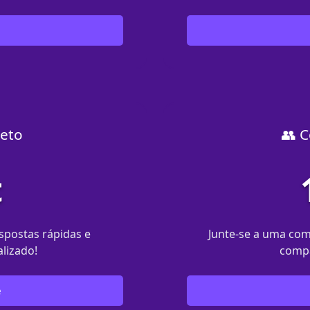
reto
👥 
t
espostas rápidas e
Junte-se a uma com
lizado!
compa
e