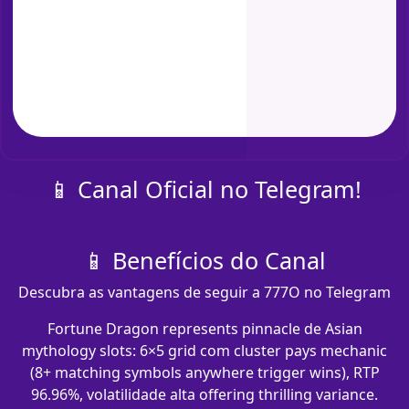
📱 Canal Oficial no Telegram!
📱 Benefícios do Canal
Descubra as vantagens de seguir a 777O no Telegram
Fortune Dragon represents pinnacle de Asian
mythology slots: 6×5 grid com cluster pays mechanic
(8+ matching symbols anywhere trigger wins), RTP
96.96%, volatilidade alta offering thrilling variance.