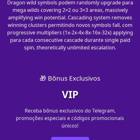
Dragon wild symbols podem randomly upgrade para
mega wilds covering 2×2 ou 3×3 areas, massively
amplifying win potential. Cascading system removes
winning clusters permitindo novos symbols fall, com
progressive multipliers (1x-2x-4x-8x-16x-32x) applying
para cada consecutive cascade durante single paid
spin, theoretically unlimited escalation.
🎁 Bônus Exclusivos
VIP
Receba bônus exclusivos do Telegram,
promoções especiais e códigos promocionais
únicos!