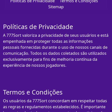
Políticas de Privacidade
Termos e Condições
Sitemap
Políticas de Privacidade
A 777Sort valoriza a privacidade de seus usuários e está
empenhada em proteger todas as informações
pessoais fornecidas durante o uso de nossos canais de
comunicação. Todos os dados coletados são utilizados
exclusivamente para fins de melhoria contínua da
experiência de nossos jogadores.
Termos e Condições
Os usuários da 777Sort concordam em respeitar todas
as regras e regulamentos estabelecidos. É importante