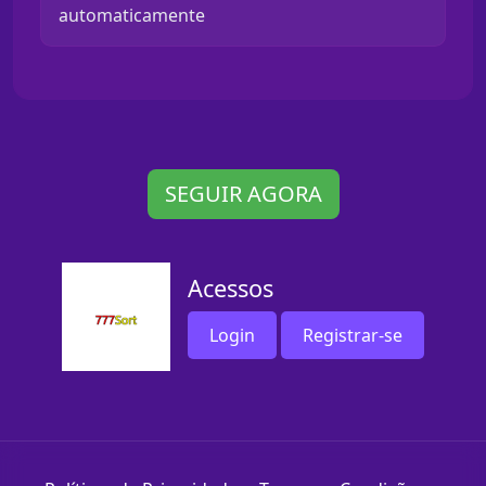
automaticamente
SEGUIR AGORA
Acessos
Login
Registrar-se