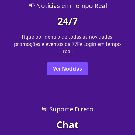
📢 Notícias em Tempo Real
24/7
Fique por dentro de todas as novidades,
promoções e eventos da 77Fe Login em tempo
real!
Ver Notícias
💬 Suporte Direto
Chat