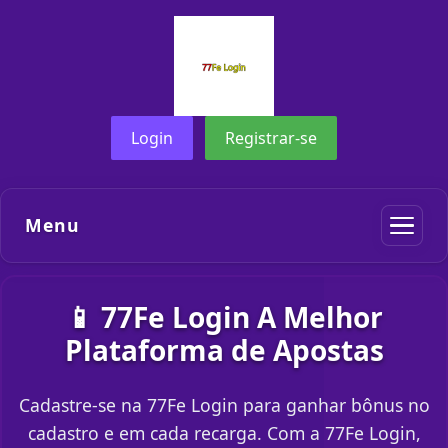
Login
Registrar-se
Menu
📱 77Fe Login A Melhor
Plataforma de Apostas
Cadastre-se na 77Fe Login para ganhar bônus no
cadastro e em cada recarga. Com a 77Fe Login,