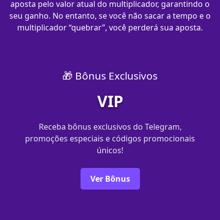
aposta pelo valor atual do multiplicador, garantindo o
seu ganho. No entanto, se você não sacar a tempo e o
multiplicador “quebrar”, você perderá sua aposta.
🎁 Bônus Exclusivos
VIP
Receba bônus exclusivos do Telegram,
promoções especiais e códigos promocionais
únicos!
Ver Bônus