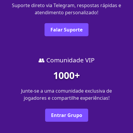
Suporte direto via Telegram, respostas rápidas e
atendimento personalizado!
Falar Suporte
👥 Comunidade VIP
1000+
Junte-se a uma comunidade exclusiva de
jogadores e compartilhe experiências!
Entrar Grupo