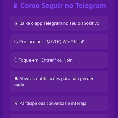
📱 Como Seguir no Telegram
📱 Baixe o app Telegram no seu dispositivo
🔍 Procure por "@77QQ WinOficial"
👆 Toque em "Entrar" ou "Join"
🔔 Ative as notificações para não perder
nada
💬 Participe das conversas e interaja