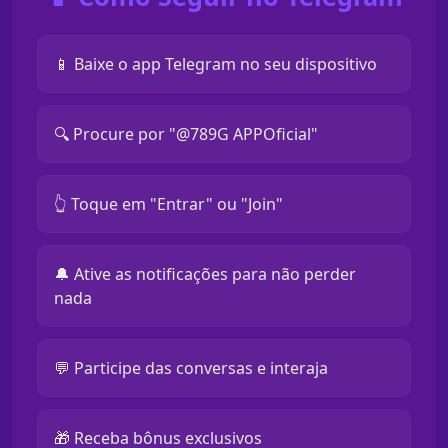
📱 Baixe o app Telegram no seu dispositivo
🔍 Procure por "@789G APPOficial"
👆 Toque em "Entrar" ou "Join"
🔔 Ative as notificações para não perder
nada
💬 Participe das conversas e interaja
🎁 Receba bônus exclusivos