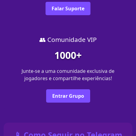
Falar Suporte
👥 Comunidade VIP
1000+
Junte-se a uma comunidade exclusiva de
jogadores e compartilhe experiências!
Entrar Grupo
📱 Como Seguir no Telegram