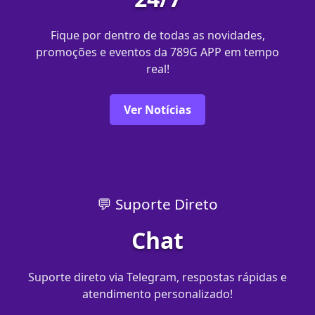
Fique por dentro de todas as novidades,
promoções e eventos da 789G APP em tempo
real!
Ver Notícias
💬 Suporte Direto
Chat
Suporte direto via Telegram, respostas rápidas e
atendimento personalizado!