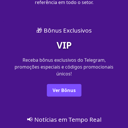
referência em todo o setor.
🎁 Bônus Exclusivos
VIP
Receba bônus exclusivos do Telegram,
promoções especiais e códigos promocionais
únicos!
Ver Bônus
📢 Notícias em Tempo Real