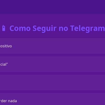
📱 Como Seguir no Telegram
ositivo
cial"
erder nada