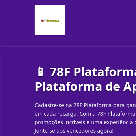
📱 78F Plataform
Plataforma de A
Cadastre-se na 78F Plataforma para ga
em cada recarga. Com a 78F Plataforma,
promoções incríveis e uma experiência d
Junte-se aos vencedores agora!