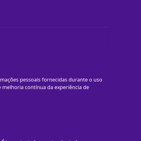
ormações pessoais fornecidas durante o uso
e melhoria contínua da experiência de