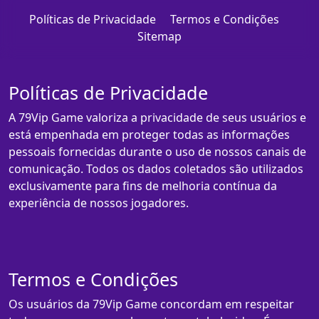
Políticas de Privacidade
Termos e Condições
Sitemap
Políticas de Privacidade
A 79Vip Game valoriza a privacidade de seus usuários e
está empenhada em proteger todas as informações
pessoais fornecidas durante o uso de nossos canais de
comunicação. Todos os dados coletados são utilizados
exclusivamente para fins de melhoria contínua da
experiência de nossos jogadores.
Termos e Condições
Os usuários da 79Vip Game concordam em respeitar