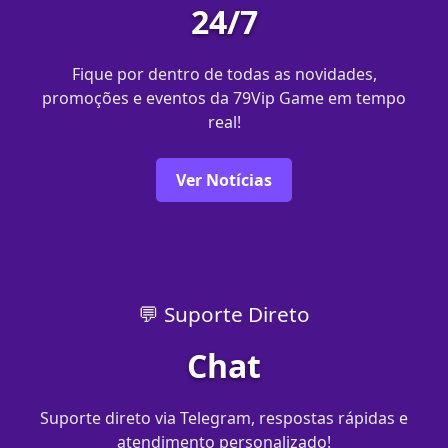
24/7
Fique por dentro de todas as novidades,
promoções e eventos da 79Vip Game em tempo
real!
Ver Notícias
💬 Suporte Direto
Chat
Suporte direto via Telegram, respostas rápidas e
atendimento personalizado!