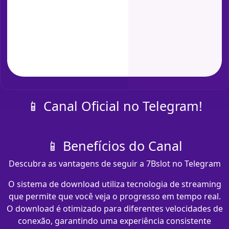
📱 Canal Oficial no Telegram!
📱 Benefícios do Canal
Descubra as vantagens de seguir a 7Bslot no Telegram
O sistema de download utiliza tecnologia de streaming
que permite que você veja o progresso em tempo real.
O download é otimizado para diferentes velocidades de
conexão, garantindo uma experiência consistente