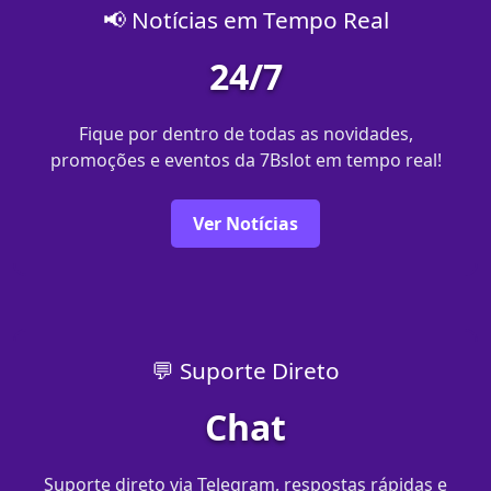
📢 Notícias em Tempo Real
24/7
Fique por dentro de todas as novidades,
promoções e eventos da 7Bslot em tempo real!
Ver Notícias
💬 Suporte Direto
Chat
Suporte direto via Telegram, respostas rápidas e