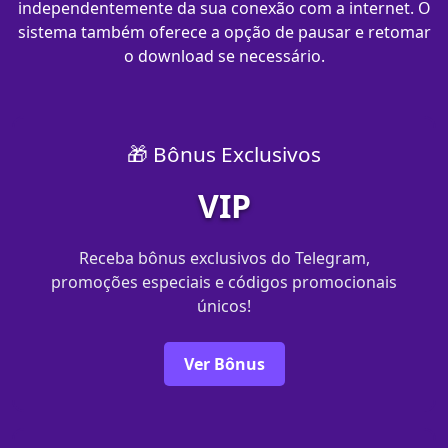
independentemente da sua conexão com a internet. O
sistema também oferece a opção de pausar e retomar
o download se necessário.
🎁 Bônus Exclusivos
VIP
Receba bônus exclusivos do Telegram,
promoções especiais e códigos promocionais
únicos!
Ver Bônus