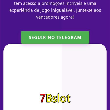
tem acesso a promoções incríveis e uma
experiência de jogo inigualável. Junte-se aos
vencedores agora!
SEGUIR NO TELEGRAM