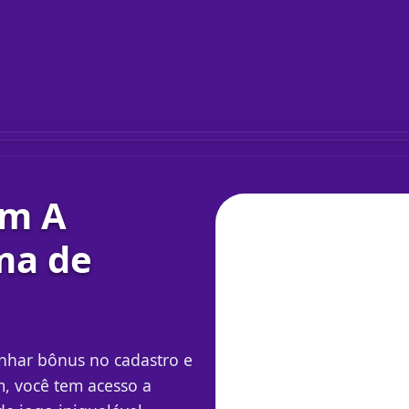
am A
ma de
anhar bônus no cadastro e
, você tem acesso a