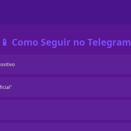
📱 Como Seguir no Telegram
ositivo
icial"