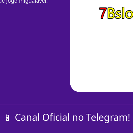
e jogo inigualável.
📱 Canal Oficial no Telegram!