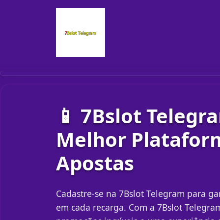
📱 7Bslot Telegr
Melhor Platafor
Apostas
Cadastre-se na 7Bslot Telegram para g
em cada recarga. Com a 7Bslot Telegram