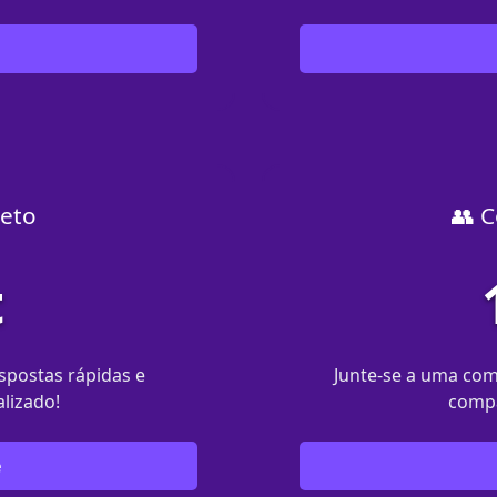
reto
👥 
t
espostas rápidas e
Junte-se a uma com
lizado!
compa
e